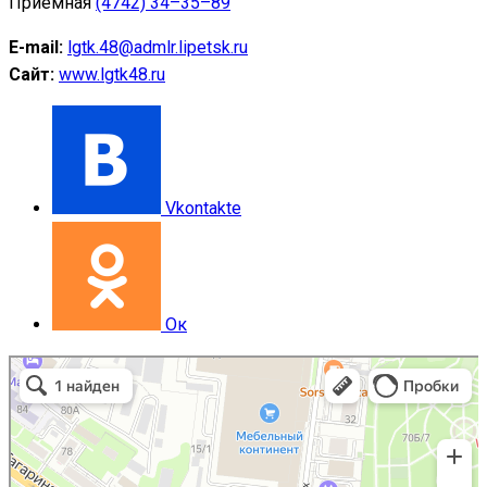
Приемная
(4742) 34–35–89
E-mail:
lgtk.48@admlr.lipetsk.ru
Сайт:
www.lgtk48.ru
Vkontakte
Ок