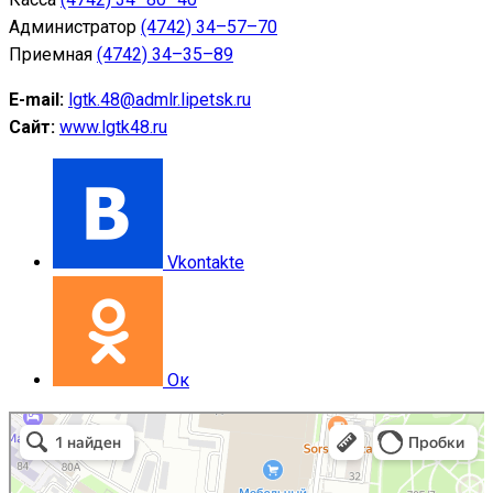
Администратор
(4742) 34–57–70
Приемная
(4742) 34–35–89
E-mail:
lgtk.48@admlr.lipetsk.ru
Сайт:
www.lgtk48.ru
Vkontakte
Ок