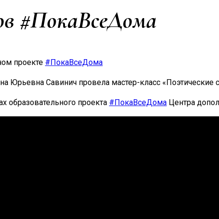
ов #ПокаВсеДома
ьном проекте
#ПокаВсеДома
ена Юрьевна Савинич провела мастер-класс «Поэтические 
ах образовательного проекта
#ПокаВсеДома
Центра допол