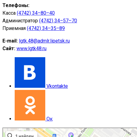
Телефоны:
Касса
(4742) 34–80–40
Администратор
(4742) 34–57–70
Приемная
(4742) 34–35–89
E-mail:
lgtk.48@admlr.lipetsk.ru
Сайт:
www.lgtk48.ru
Vkontakte
Ок