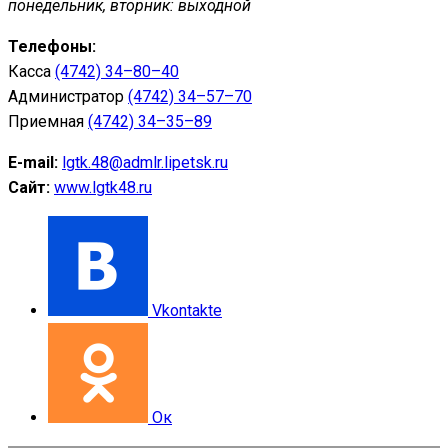
понедельник, вторник: выходной
Телефоны:
Касса
(4742) 34–80–40
Администратор
(4742) 34–57–70
Приемная
(4742) 34–35–89
E-mail:
lgtk.48@admlr.lipetsk.ru
Сайт:
www.lgtk48.ru
Vkontakte
Ок