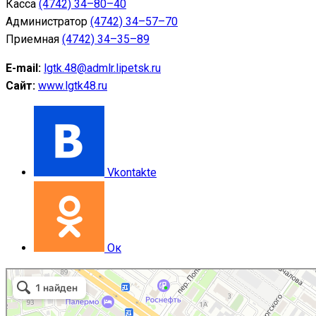
Касса
(4742) 34–80–40
Администратор
(4742) 34–57–70
Приемная
(4742) 34–35–89
E-mail:
lgtk.48@admlr.lipetsk.ru
Сайт:
www.lgtk48.ru
Vkontakte
Ок