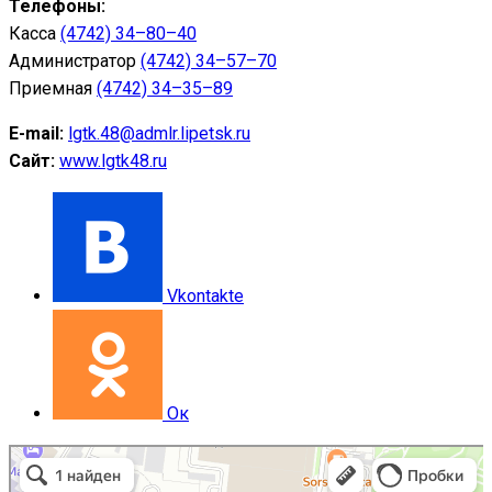
Телефоны:
Касса
(4742) 34–80–40
Администратор
(4742) 34–57–70
Приемная
(4742) 34–35–89
E-mail:
lgtk.48@admlr.lipetsk.ru
Сайт:
www.lgtk48.ru
Vkontakte
Ок