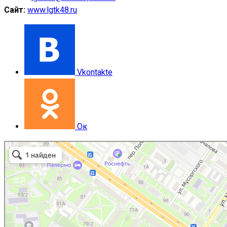
Сайт:
www.lgtk48.ru
Vkontakte
Ок