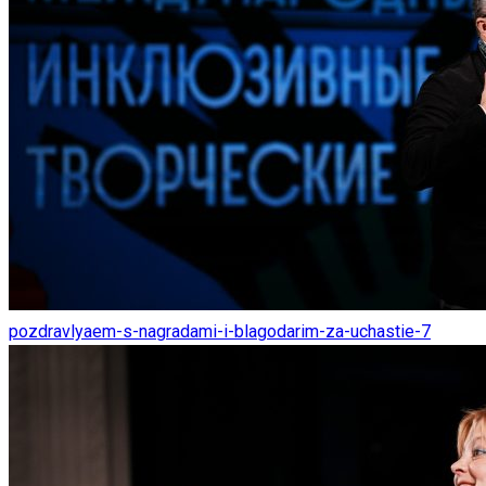
pozdravlyaem-s-nagradami-i-blagodarim-za-uchastie-7