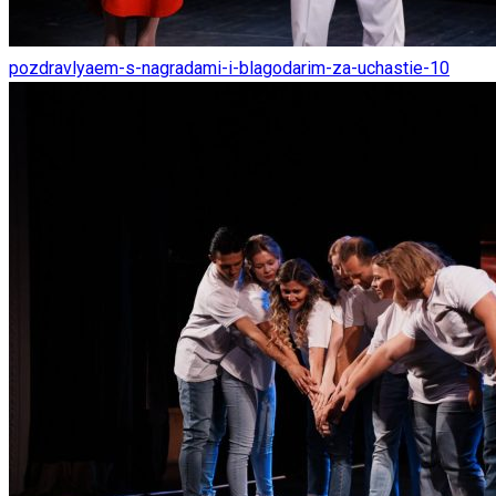
pozdravlyaem-s-nagradami-i-blagodarim-za-uchastie-10