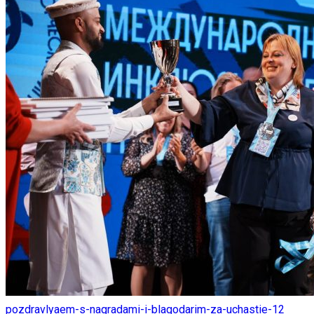
pozdravlyaem-s-nagradami-i-blagodarim-za-uchastie-12