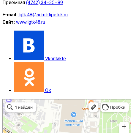
Приемная
(4742) 34–35–89
E-mail:
lgtk.48@admlr.lipetsk.ru
Сайт:
www.lgtk48.ru
Vkontakte
Ок