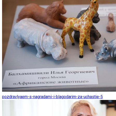
pozdravlyaem-s-nagradami-i-blagodarim-za-uchastie-5