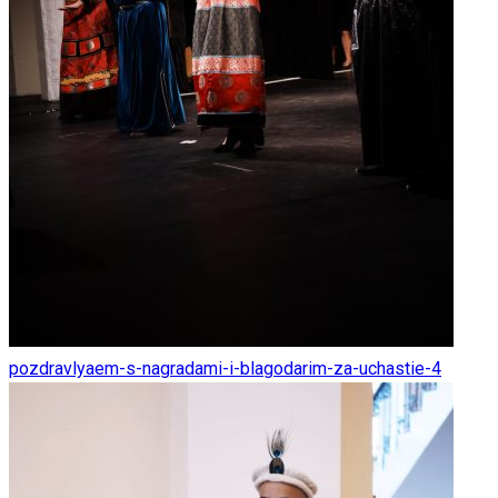
pozdravlyaem-s-nagradami-i-blagodarim-za-uchastie-4