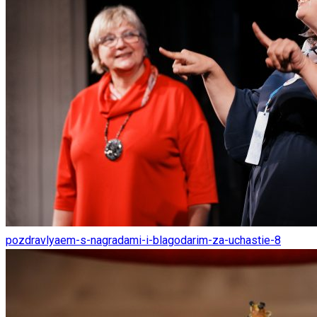
pozdravlyaem-s-nagradami-i-blagodarim-za-uchastie-8