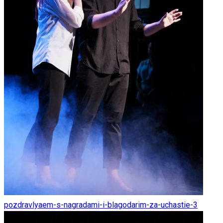
pozdravlyaem-s-nagradami-i-blagodarim-za-uchastie-3