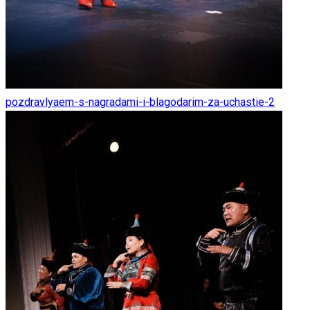
pozdravlyaem-s-nagradami-i-blagodarim-za-uchastie-2