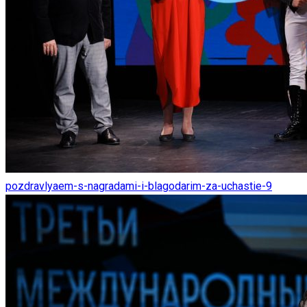
pozdravlyaem-s-nagradami-i-blagodarim-za-uchastie-9