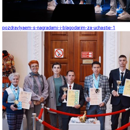
pozdravlyaem-s-nagradami-i-blagodarim-za-uchastie-1