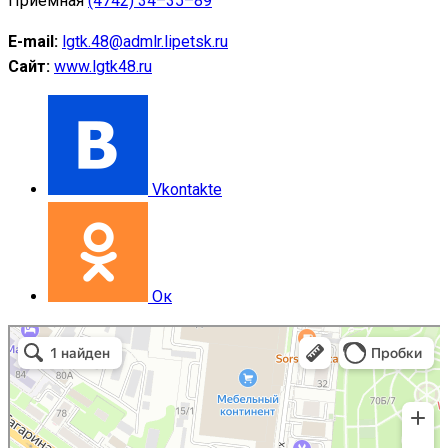
Приемная
(4742) 34–35–89
E-mail:
lgtk.48@admlr.lipetsk.ru
Сайт:
www.lgtk48.ru
Vkontakte
Ок