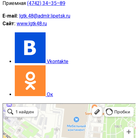
Приемная
(4742) 34–35–89
E-mail:
lgtk.48@admlr.lipetsk.ru
Сайт:
www.lgtk48.ru
Vkontakte
Ок