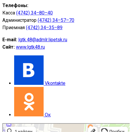
Телефоны:
Касса
(4742) 34–80–40
Администратор
(4742) 34–57–70
Приемная
(4742) 34–35–89
E-mail:
lgtk.48@admlr.lipetsk.ru
Сайт:
www.lgtk48.ru
Vkontakte
Ок