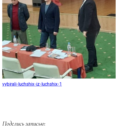
vybirali-luchshix-iz-luchshix-1
Поделись записью: