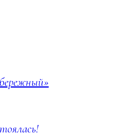
обережный»
стоялась!