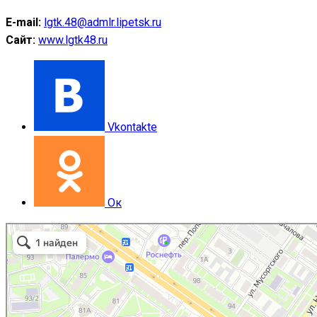
E-mail:
lgtk.48@admlr.lipetsk.ru
Сайт:
www.lgtk48.ru
Vkontakte
Ок