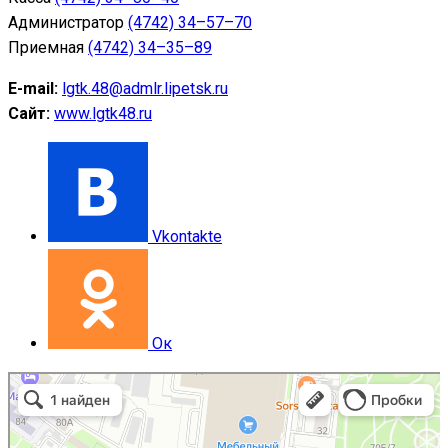
Администратор
(4742) 34–57–70
Приемная
(4742) 34–35–89
E-mail:
lgtk.48@admlr.lipetsk.ru
Сайт:
www.lgtk48.ru
Vkontakte
Ок