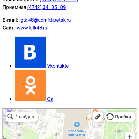
Приемная
(4742) 34–35–89
E-mail:
lgtk.48@admlr.lipetsk.ru
Сайт:
www.lgtk48.ru
Vkontakte
Ок